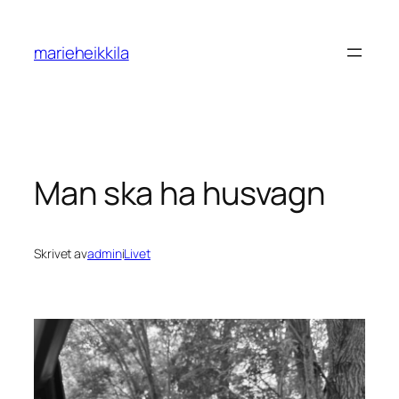
Hoppa
till
marieheikkila
innehåll
Man ska ha husvagn
Skrivet av
admin
i
Livet